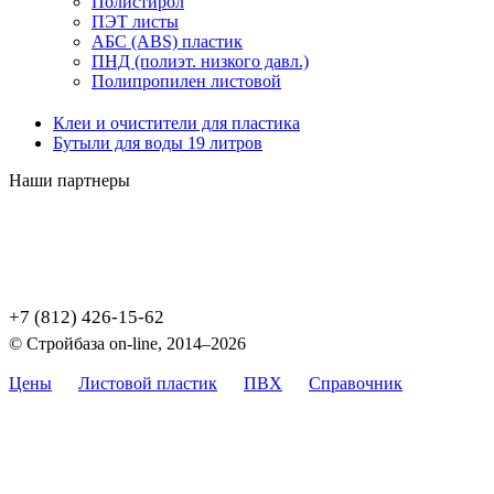
Полистирол
ПЭТ листы
АБС (ABS) пластик
ПНД (полиэт. низкого давл.)
Полипропилен листовой
Клеи и очистители для пластика
Бутыли для воды 19 литров
Наши партнеры
+7 (812) 426-15-62
© Стройбаза on-line, 2014–2026
Цены
Листовой пластик
ПВХ
Справочник
Карта
сайта
Цены, указанные на сайте, не являются публичной офертой,
определяемой положением Статьи 437 (2) ГК РФ.