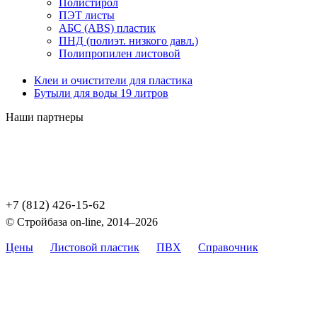
Полистирол
ПЭТ листы
АБС (ABS) пластик
ПНД (полиэт. низкого давл.)
Полипропилен листовой
Клеи и очистители для пластика
Бутыли для воды 19 литров
Наши партнеры
+7 (812) 426-15-62
© Стройбаза on-line, 2014–2026
Цены
Листовой пластик
ПВХ
Справочник
Карта
сайта
Цены, указанные на сайте, не являются публичной офертой,
определяемой положением Статьи 437 (2) ГК РФ.