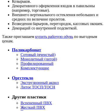
Козырьков.
Декоративного оформления входов в павильоны
(например, торговые).
Внешнего вертикального остекления небольших и
средних по величине пролетов.
Возведения барьеров, перегородок, кассовых окошек.
Декораций со внутренней подсветкой.
Также приглашаем
купить рабочую обувь
по выгодным
ценам.
Поликарбонат
Сотовый (ячеистый)
Монолитный (литой)
Профилированный
Комплектующие
Оргстекло
Экструзионный акрил
Литое ТОСП/ТОСН
Другие пластики
Вспененный ПВХ
Жесткий ПВХ