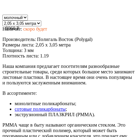
8060
P
Наличие:
скоро будет
Производитель:
Полигаль Восток (Polygal)
Размеры листа:
2,05 х 3,05 метра
Толщина:
3 мм
Плотность листа:
1.19
Наша компания предлагает посетителям разнообразные
строительные товары, среди которых большое место занимают
листовые пластики. В настоящее время они очень популярны
и пользуются заслуженным вниманием.
В ассортименте:
монолитные поликарбонаты;
сотовые поликарбонаты
;
экструзионный ПЛАЗКРИЛ (РММА).
РММА чаще в быту называют органическим стеклом. Это
прочный пластический полимер, который может быть
прозрачным или с добавлением красителя, что придает ему