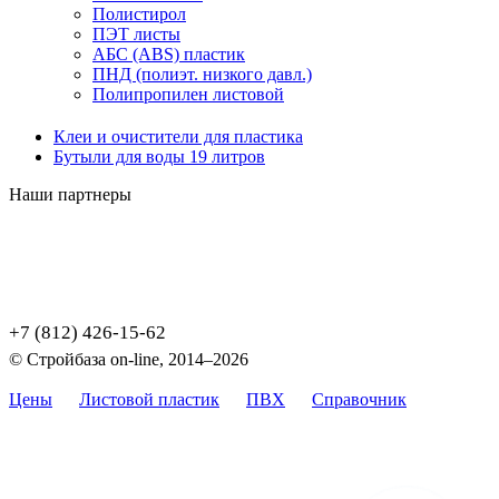
Полистирол
ПЭТ листы
АБС (ABS) пластик
ПНД (полиэт. низкого давл.)
Полипропилен листовой
Клеи и очистители для пластика
Бутыли для воды 19 литров
Наши партнеры
+7 (812) 426-15-62
© Стройбаза on-line, 2014–2026
Цены
Листовой пластик
ПВХ
Справочник
Карта
сайта
Цены, указанные на сайте, не являются публичной офертой,
определяемой положением Статьи 437 (2) ГК РФ.