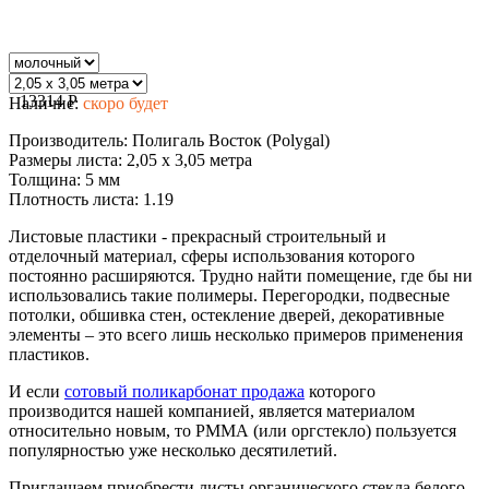
13314
P
Наличие:
скоро будет
Производитель:
Полигаль Восток (Polygal)
Размеры листа:
2,05 х 3,05 метра
Толщина:
5 мм
Плотность листа:
1.19
Листовые пластики - прекрасный строительный и
отделочный материал, сферы использования которого
постоянно расширяются. Трудно найти помещение, где бы ни
использовались такие полимеры. Перегородки, подвесные
потолки, обшивка стен, остекление дверей, декоративные
элементы – это всего лишь несколько примеров применения
пластиков.
И если
сотовый поликарбонат продажа
которого
производится нашей компанией, является материалом
относительно новым, то РММА (или оргстекло) пользуется
популярностью уже несколько десятилетий.
Приглашаем приобрести листы органического стекла белого