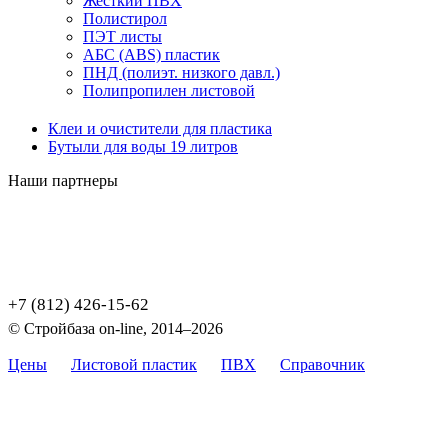
Жесткий ПВХ
Полистирол
ПЭТ листы
АБС (ABS) пластик
ПНД (полиэт. низкого давл.)
Полипропилен листовой
Клеи и очистители для пластика
Бутыли для воды 19 литров
Наши партнеры
+7 (812) 426-15-62
© Стройбаза on-line, 2014–2026
Цены
Листовой пластик
ПВХ
Справочник
Карта
сайта
Цены, указанные на сайте, не являются публичной офертой,
определяемой положением Статьи 437 (2) ГК РФ.