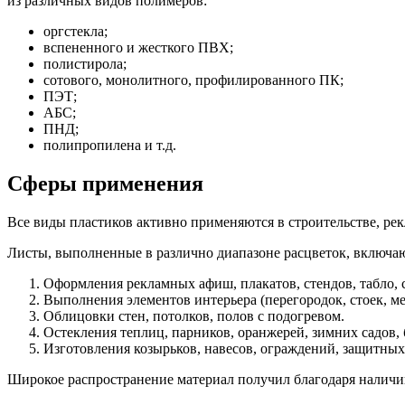
из различных видов полимеров:
оргстекла;
вспененного и жесткого ПВХ;
полистирола;
сотового, монолитного, профилированного ПК;
ПЭТ;
АБС;
ПНД;
полипропилена и т.д.
Сферы применения
Все виды пластиков активно применяются в строительстве, ре
Листы, выполненные в различно диапазоне расцветок, включ
Оформления рекламных афиш, плакатов, стендов, табло, с
Выполнения элементов интерьера (перегородок, стоек, ме
Облицовки стен, потолков, полов с подогревом.
Остекления теплиц, парников, оранжерей, зимних садов, б
Изготовления козырьков, навесов, ограждений, защитных
Широкое распространение материал получил благодаря наличи