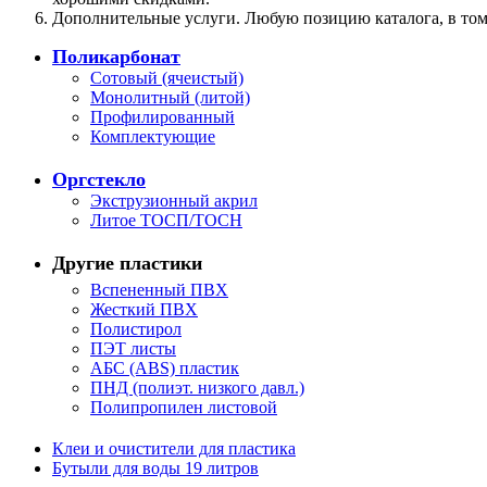
Дополнительные услуги
. Любую позицию каталога, в то
Поликарбонат
Сотовый (ячеистый)
Монолитный (литой)
Профилированный
Комплектующие
Оргстекло
Экструзионный акрил
Литое ТОСП/ТОСН
Другие пластики
Вспененный ПВХ
Жесткий ПВХ
Полистирол
ПЭТ листы
АБС (ABS) пластик
ПНД (полиэт. низкого давл.)
Полипропилен листовой
Клеи и очистители для пластика
Бутыли для воды 19 литров