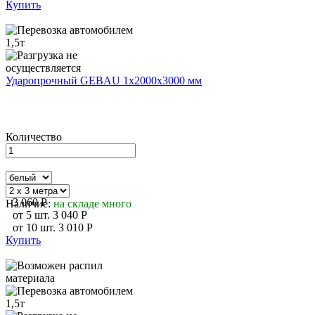
Купить
Ударопрочный GEBAU 1х2000х3000 мм
Количество
3 060
P
Наличие:
на складе много
от
5
шт.
3 040
P
от
10
шт.
3 010
P
Купить