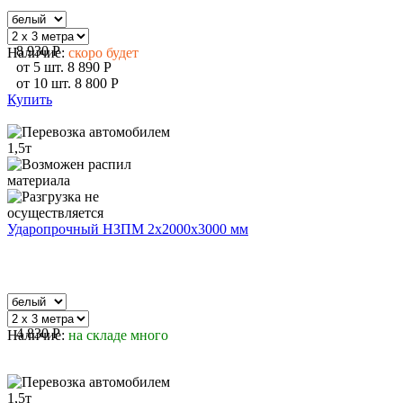
8 930
P
Наличие:
скоро будет
от
5
шт.
8 890
P
от
10
шт.
8 800
P
Купить
Ударопрочный НЗПМ 2х2000х3000 мм
4 830
P
Наличие:
на складе много