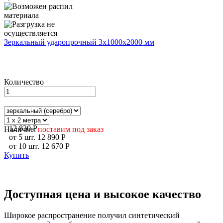
Зеркальный ударопрочный 3х1000х2000 мм
Количество
12 830
P
Наличие:
поставим под заказ
от
5
шт.
12 890
P
от
10
шт.
12 670
P
Купить
Доступная цена и высокое качество
Широкое распространение получил синтетический