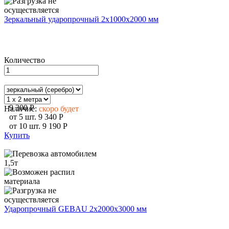
Зеркальный ударопрочный 2х1000х2000 мм
Количество
9 300
P
Наличие:
скоро будет
от
5
шт.
9 340
P
от
10
шт.
9 190
P
Купить
Ударопрочный GEBAU 2х2000х3000 мм