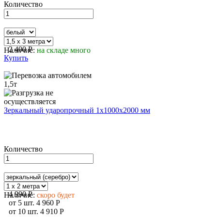
Количество
2 400
P
Наличие:
на складе много
Купить
Зеркальный ударопрочный 1х1000х2000 мм
Количество
4 990
P
Наличие:
скоро будет
от
5
шт.
4 960
P
от
10
шт.
4 910
P