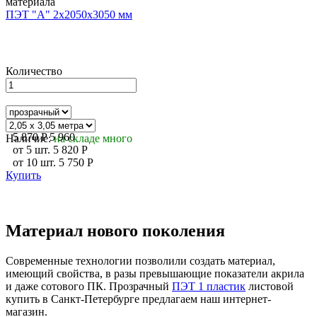
ПЭТ "А" 2х2050х3050 мм
Количество
5 870
P
5 960
Наличие:
на складе много
от
5
шт.
5 820
P
от
10
шт.
5 750
P
Купить
Материал нового поколения
Современные технологии позволили создать материал,
имеющий свойства, в разы превышающие показатели акрила
и даже сотового ПК. Прозрачный
ПЭТ 1 пластик
листовой
купить в Санкт-Петербурге предлагаем наш интернет-
магазин.