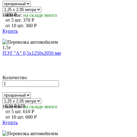
400
P
Наличие:
на складе много
от
5
шт.
370
P
от
10
шт.
360
P
Купить
ПЭТ "А" 0,5х1250х2050 мм
Количество
610
P
620
Наличие:
на складе много
от
5
шт.
610
P
от
10
шт.
600
P
Купить