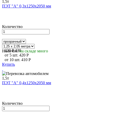
ПЭТ "А" 0,3х1250х2050 мм
Количество
420
P
430
Наличие:
на складе много
от
5
шт.
420
P
от
10
шт.
410
P
Купить
ПЭТ "А" 0,4х1250х2050 мм
Количество