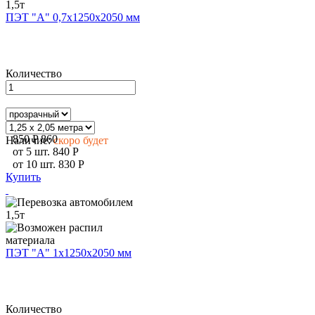
ПЭТ "А" 0,7х1250х2050 мм
Количество
850
P
860
Наличие:
скоро будет
от
5
шт.
840
P
от
10
шт.
830
P
Купить
ПЭТ "А" 1х1250х2050 мм
Количество