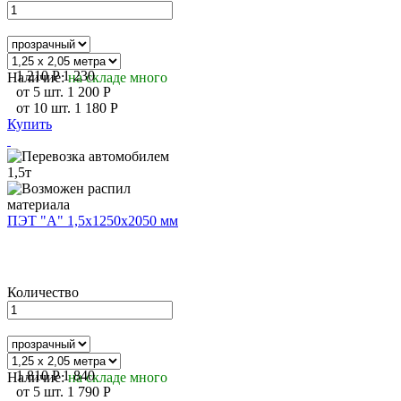
1 210
P
1 230
Наличие:
на складе много
от
5
шт.
1 200
P
от
10
шт.
1 180
P
Купить
ПЭТ "А" 1,5х1250х2050 мм
Количество
1 810
P
1 840
Наличие:
на складе много
от
5
шт.
1 790
P