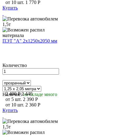
от
10
шт.
1 770
P
Купить
ПЭТ "А" 2х1250х2050 мм
Количество
2 400
P
2 440
Наличие:
на складе много
от
5
шт.
2 390
P
от
10
шт.
2 360
P
Купить