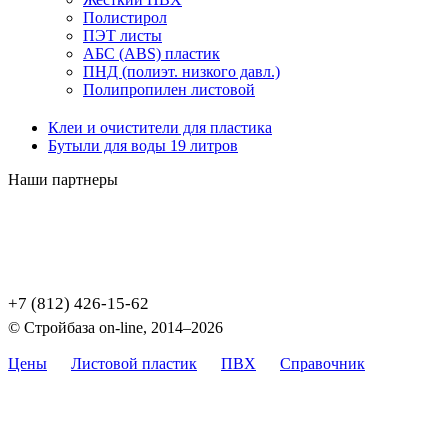
Полистирол
ПЭТ листы
АБС (ABS) пластик
ПНД (полиэт. низкого давл.)
Полипропилен листовой
Клеи и очистители для пластика
Бутыли для воды 19 литров
Наши партнеры
+7 (812) 426-15-62
© Стройбаза on-line, 2014–2026
Цены
Листовой пластик
ПВХ
Справочник
Карта
сайта
Цены, указанные на сайте, не являются публичной офертой,
определяемой положением Статьи 437 (2) ГК РФ.