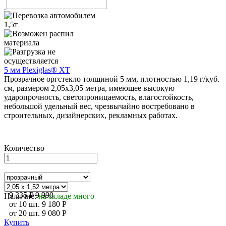
5 мм Plexiglas® XT
Прозрачное оргстекло толщиной 5 мм, плотностью 1,19 г/куб.
см, размером 2,05х3,05 метра, имеющее высокую
ударопрочность, светопроницаемость, влагостойкость,
небольшой удельный вес, чрезвычайно востребовано в
строительных, дизайнерских, рекламных работах.
Количество
9 335
P
9 990
Наличие:
на складе много
от
10
шт.
9 180
P
от
20
шт.
9 080
P
Купить