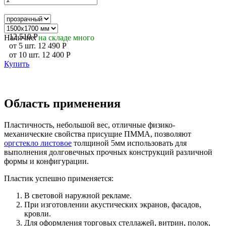
12 510
P
Наличие:
на складе много
от
5
шт.
12 490
P
от
10
шт.
12 400
P
Купить
Область применения
Пластичность, небольшой вес, отличные физико-
механические свойства присущие ПММА, позволяют
оргстекло листовое
толщиной 5мм использовать для
выполнения долговечных прочных конструкций различной
формы и конфигурации.
Пластик успешно применяется:
В световой наружной рекламе.
При изготовлении акустических экранов, фасадов,
кровли.
Для оформления торговых стеллажей, витрин, полок,