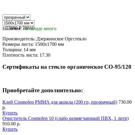
77880
P
78810
Наличие:
на складе много
Производитель:
Дзержинское Оргстекло
Размеры листа:
1500х1700 мм
Толщина:
14 мм
Плотность листа:
17.30
Сертификаты на стекло органическое СО-95/120
Приобретайте дополнительно:
Клей Сosmofen PMMA для акрила (200 гр, прозрачный)
730.00
р.
Купить
Очиститель Cosmofen 10 (слабо размягчающий ПВХ, 1 литр)
910.00 р.
Купить