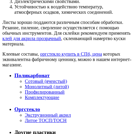
Диэлектрическими свойствами.
Устойчивостью к воздействию температур,
атмосферных осадков, химических соединений.
Листы хорошо поддаются различным способам обработки.
Резание, пиление, сверление осуществляется с помощью
обычных инструментов. Для склейки рекомендуем применять
клей для акрила прозрачный
, склеивающий намертво куски
материала.
Клеевые составы,
оргстекло купить в СПб, цена
которых
эквивалентна фабричному ценнику, можно в нашем интернет-
магазине.
Поликарбонат
Сотовый (ячеистый)
Монолитный (литой)
Профилированный
Комплектующие
Оргстекло
Экструзионный акрил
Литое ТОСП/ТОСН
Другие пластики