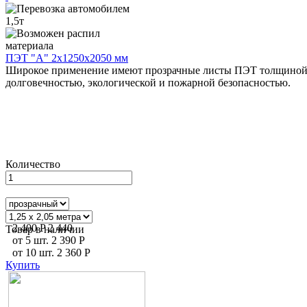
ПЭТ "А" 2х1250х2050 мм
Широкое применение имеют прозрачные листы ПЭТ толщиной 2 
долговечностью, экологической и пожарной безопасностью.
Количество
2 400
P
2 440
Товар в наличии
от
5
шт.
2 390
P
от
10
шт.
2 360
P
Купить