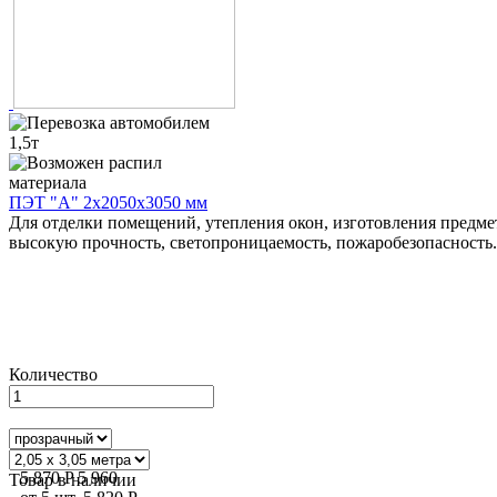
ПЭТ "А" 2х2050х3050 мм
Для отделки помещений, утепления окон, изготовления предме
высокую прочность, светопроницаемость, пожаробезопасность.
Количество
5 870
P
5 960
Товар в наличии