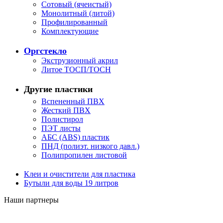
Сотовый (ячеистый)
Монолитный (литой)
Профилированный
Комплектующие
Оргстекло
Экструзионный акрил
Литое ТОСП/ТОСН
Другие пластики
Вспененный ПВХ
Жесткий ПВХ
Полистирол
ПЭТ листы
АБС (ABS) пластик
ПНД (полиэт. низкого давл.)
Полипропилен листовой
Клеи и очистители для пластика
Бутыли для воды 19 литров
Наши партнеры