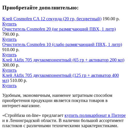
Приобретайте дополнительно:
Клей Сosmofen CA 12 секунда (20 гр, бесцветный)
190.00 р.
Купить
Очиститель Cosmofen 20 (не размягчающий ПВХ, 1 литр)
790.00 р.
Купить
Очиститель Cosmofen 10 (слабо размягчающий ПВХ, 1 литр)
910.00 р.
Купить
Клей Akfix 705 двухкомпонентный (65 гр + активатор 200 мл)
300.00 р.
Купить
Клей Akfix 705 двухкомпонентный (125 гр + активатор 400
мл)
510.00 р.
Купить
Удобным, экономичным, наименее затратным способом
приобретения продукции является покупка товаров в
интернет-магазине.
«Стройбаза on-line» предлагает
купить поликарбонат в Питере
и в Ленинградской области. В наличии большой ассортимент
пластиков с различными техническими характеристиками.