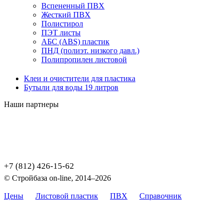
Вспененный ПВХ
Жесткий ПВХ
Полистирол
ПЭТ листы
АБС (ABS) пластик
ПНД (полиэт. низкого давл.)
Полипропилен листовой
Клеи и очистители для пластика
Бутыли для воды 19 литров
Наши партнеры
+7 (812) 426-15-62
© Стройбаза on-line, 2014–2026
Цены
Листовой пластик
ПВХ
Справочник
Карта са
Цены, указанные на сайте, не являются публичной офертой, о