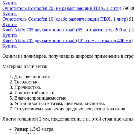
Купить
Очиститель Cosmofen 20 (не размягчающий ПВХ, 1 литр)
790.0
Купить
Очиститель Cosmofen 10 (слабо размягчающий ПВХ, 1 литр)
91
Купить
Клей Akfix 705 двухкомпонентный (65 гр + активатор 200 мл)
3
Купить
Клей Akfix 705 двухкомпонентный (125 гр + активатор 400 мл)
Купить
Одним из полимеров, получивших широкое применение в строит
Материал отличается:
Долговечностью.
Твердостью.
Прочностью.
Износостойкостью.
Влагонепроницаемостью.
Устойчивостью к газам, щелочам, кислотам.
Отсутствием выделения вредных веществ и токсинов.
Листы толщиной 2 мм, представленные на этой странице катал
Размер 1,5х3 метра.