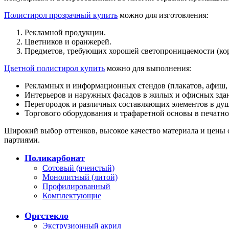
Полистирол прозрачный купить
можно для изготовления:
Рекламной продукции.
Цветников и оранжерей.
Предметов, требующих хорошей светопроницаемости (корпу
Цветной полистирол купить
можно для выполнения:
Рекламных и информационных стендов (плакатов, афиш, вы
Интерьеров и наружных фасадов в жилых и офисных зда
Перегородок и различных составляющих элементов в ду
Торгового оборудования и трафаретной основы в печатн
Широкий выбор оттенков, высокое качество материала и цены 
партиями.
Поликарбонат
Сотовый (ячеистый)
Монолитный (литой)
Профилированный
Комплектующие
Оргстекло
Экструзионный акрил