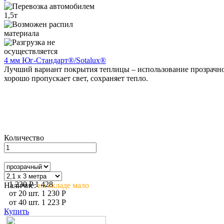
4 мм Юг-Стандарт®/Sotalux®
Лучший вариант покрытия теплицы – использование прозрачног
хорошо пропускает свет, сохраняет тепло.
Количество
1 230
P
1 428
Наличие:
на складе мало
от
20
шт.
1 230
P
от
40
шт.
1 223
P
Купить