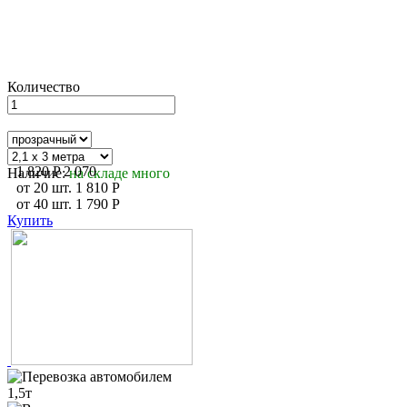
Количество
1 820
P
2 070
Наличие:
на складе много
от
20
шт.
1 810
P
от
40
шт.
1 790
P
Купить