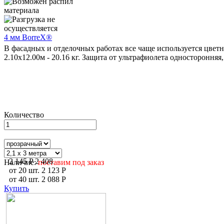
4 мм BorreX®
В фасадных и отделочных работах все чаще используется цвет
2.10х12.00м - 20.16 кг. Защита от ультрафиолета одностороння
Количество
2 145
P
2 408
Наличие:
поставим под заказ
от
20
шт.
2 123
P
от
40
шт.
2 088
P
Купить