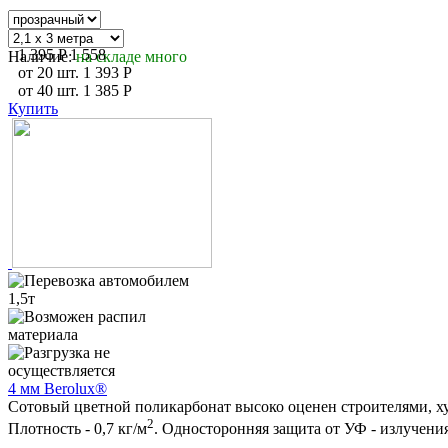
1 395
P
1 558
Наличие:
на складе много
от
20
шт.
1 393
P
от
40
шт.
1 385
P
Купить
4 мм Berolux®
Сотовый цветной поликарбонат высоко оценен строителями, ху
2
Плотность - 0,7 кг/м
. Односторонняя защита от УФ - излучения