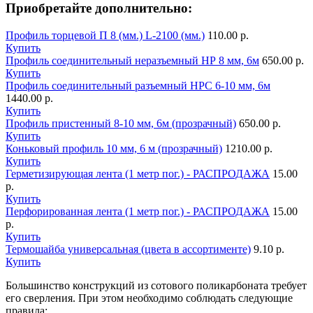
Приобретайте дополнительно:
Профиль торцевой П 8 (мм.) L-2100 (мм.)
110.00 р.
Купить
Профиль соединительный неразъемный НР 8 мм, 6м
650.00 р.
Купить
Профиль соединительный разъемный НРС 6-10 мм, 6м
1440.00 р.
Купить
Профиль пристенный 8-10 мм, 6м (прозрачный)
650.00 р.
Купить
Коньковый профиль 10 мм, 6 м (прозрачный)
1210.00 р.
Купить
Герметизирующая лента (1 метр пог.) - РАСПРОДАЖА
15.00
р.
Купить
Перфорированная лента (1 метр пог.) - РАСПРОДАЖА
15.00
р.
Купить
Термошайба универсальная (цвета в ассортименте)
9.10 р.
Купить
Большинство конструкций из сотового поликарбоната требует
его сверления. При этом необходимо соблюдать следующие
правила: