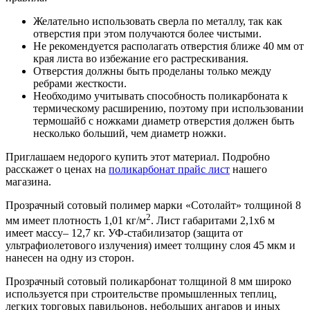
Желательно использовать сверла по металлу, так как
отверстия при этом получаются более чистыми.
Не рекомендуется располагать отверстия ближе 40 мм от
края листа во избежание его растрескивания.
Отверстия должны быть проделаны только между
ребрами жесткости.
Необходимо учитывать способность поликарбоната к
термическому расширению, поэтому при использовании
термошайб с ножками диаметр отверстия должен быть
несколько больший, чем диаметр ножки.
Приглашаем недорого купить этот материал. Подробно
расскажет о ценах на
поликарбонат прайс лист
нашего
магазина.
Прозрачный сотовый полимер марки «Сотолайт» толщиной 8
2
мм имеет плотность 1,01 кг/м
. Лист габаритами 2,1х6 м
имеет массу– 12,7 кг. УФ-стабилизатор (защита от
ультрафиолетового излучения) имеет толщину слоя 45 мкм и
нанесен на одну из сторон.
Прозрачный сотовый поликарбонат толщиной 8 мм широко
используется при строительстве промышленных теплиц,
легких торговых павильонов, небольших ангаров и иных