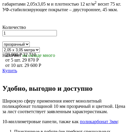
2
габаритами 2,05х3,05 м и плотностью 12 кг/м
весит 75 кг.
УФ-стабилизирующее покрытие – двустороннее, 45 мкм.
Количество
29 990
P
32 710
Наличие:
на складе много
от
5
шт.
29 870
P
от
10
шт.
29 600
P
Купить
Удобно, выгодно и доступно
Широкую сферу применения имеет монолитный
поликарбонат толщиной 10 мм прозрачный и цветной. Цена
за лист соответствует заявленным характеристикам.
10-миллиметровые панели, также как
поликарбонат 3мм
:
Практичные в работе (не требуют специальных