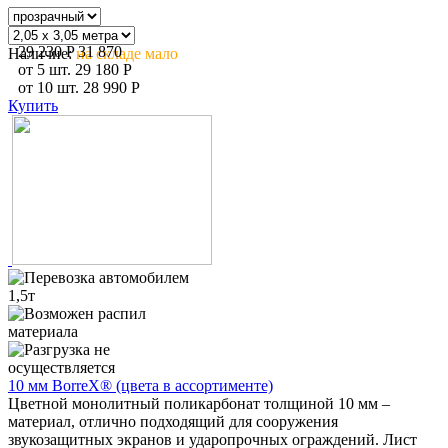
29 230
P
31 870
Наличие:
на складе мало
от
5
шт.
29 180
P
от
10
шт.
28 990
P
Купить
10 мм BorreX® (цвета в ассортименте)
Цветной монолитный поликарбонат толщиной 10 мм –
материал, отлично подходящий для сооружения
звукозащитных экранов и ударопрочных ограждений. Лист