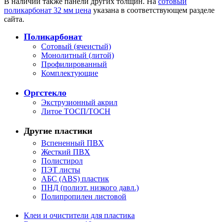
В наличии также панели других толщин. На
сотовый
поликарбонат 32 мм цена
указана в соответствующем разделе
сайта.
Поликарбонат
Сотовый (ячеистый)
Монолитный (литой)
Профилированный
Комплектующие
Оргстекло
Экструзионный акрил
Литое ТОСП/ТОСН
Другие пластики
Вспененный ПВХ
Жесткий ПВХ
Полистирол
ПЭТ листы
АБС (ABS) пластик
ПНД (полиэт. низкого давл.)
Полипропилен листовой
Клеи и очистители для пластика