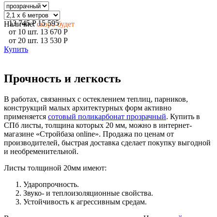
13 745
P
15 595
Наличие:
скоро будет
от
10
шт.
13 670
P
от
20
шт.
13 530
P
Купить
Прочность и легкость
В работах, связанных с остеклением теплиц, парников,
конструкций малых архитектурных форм активно
применяется
сотовый поликарбонат прозрачный
. Купить в
СПб листы, толщина которых 20 мм, можно в интернет-
магазине «Стройбаза online». Продажа по ценам от
производителей, быстрая доставка сделает покупку выгодной
и необременительной.
Листы толщиной 20мм имеют:
Ударопрочность.
Звуко- и теплоизоляционные свойства.
Устойчивость к агрессивным средам.